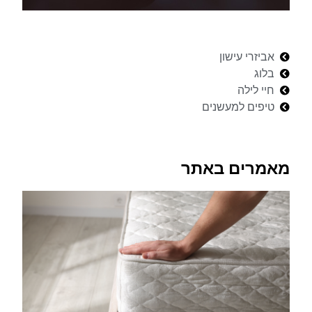
אביזרי עישון
בלוג
חיי לילה
טיפים למעשנים
מאמרים באתר
5
המ
הט
בי
בי
למ
שר
לי