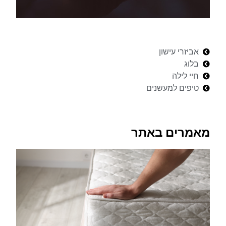
אביזרי עישון
בלוג
חיי לילה
טיפים למעשנים
מאמרים באתר
5
המ
הט
בי
בי
למ
שר