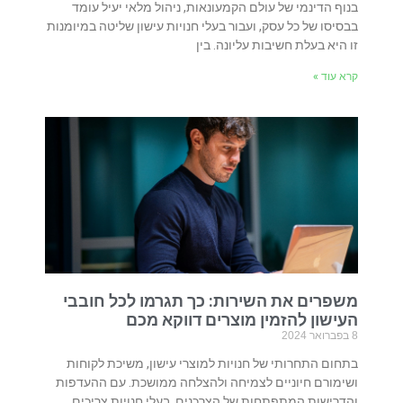
בנוף הדינמי של עולם הקמעונאות, ניהול מלאי יעיל עומד
בבסיסו של כל עסק, ועבור בעלי חנויות עישון שליטה במיומנות
זו היא בעלת חשיבות עליונה. בין
קרא עוד »
משפרים את השירות: כך תגרמו לכל חובבי
העישון להזמין מוצרים דווקא מכם
8 בפברואר 2024
בתחום התחרותי של חנויות למוצרי עישון, משיכת לקוחות
ושימורם חיוניים לצמיחה ולהצלחה ממושכת. עם ההעדפות
והדרישות המתפתחות של הצרכנים, בעלי חנויות צריכים