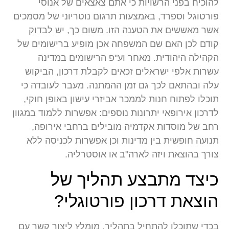
להוכיח בפני הרשויות כי אתם צאצאים של אנוסי
פורטוגל וספרד, באמצעות תרגום נוטריוני של מסמכים
אשר מאששים את הטענה הזו. משום כך, יש לבדוק
קודם לכן האם שם המשפחה אכן מופיע ברישומים של
הקהילה היהודית. מאחר וע"פ הרישומים במדינה
עשרות אלפי ישראלים זכאים לקבלת דרכון, הביקוש
עלה ובהתאם לכך גם זמן ההמתנה. מעבר לעובדה כי
תוכלו לפתוח חנות לממכר אביזרי עישון באופן חוקי,
לדרכון אירופאי יתרונות נוספים: אפשרות ללמוד במגוון
רחב של מוסדות אקדמיה מובילים ברחבי אירופה,
תנועה חופשית בין מדינות וכן אפשרות לכניסה ללא
צורך בהוצאת ויזה לארה"ב או אוסטרליה.
כיצד מתבצע תהליך של
הוצאת דרכון פורטוגלי?
בכדי שתוכלו להתחיל בתהליך, מומלץ ליצור קשר עם